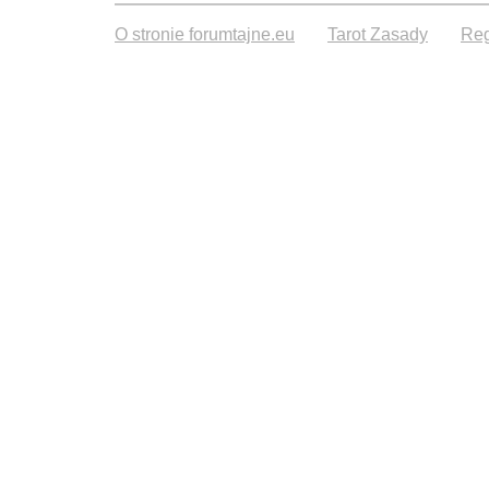
O stronie forumtajne.eu
Tarot Zasady
Reg