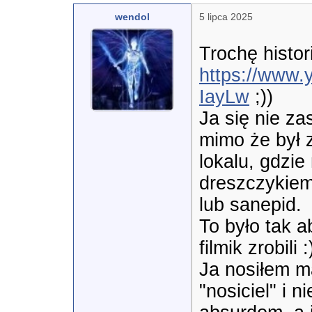
wendol
5 lipca 2025
https://www
IayLw
 ;))

Ja się nie za
mimo że był 
lokalu, gdzie
dreszczykiem 
lub sanepid.

To było tak ab
filmik zrobili :)
Ja nosiłem ma
"nosiciel" i 