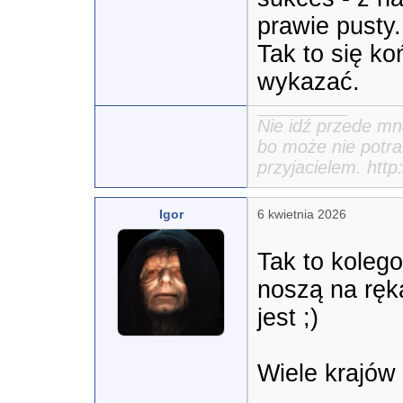
prawie pusty..
Tak to się koń
wykazać.
Nie idź przede mn
bo może nie potraf
przyjacielem. htt
Igor
6 kwietnia 2026
Tak to kolego
noszą na rękac
jest ;) 

Wiele krajów 