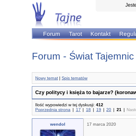
Jest
Forum
Tarot
Kontakt
Regul
Forum - Świat Tajemnic
Nowy temat
|
Spis tematów
Czy politycy i księża to bajarze? (korona
Ilość wypowiedzi w tej dyskusji:
412
Poprzednia strona
|
17
|
18
|
19
|
20
|
21
|
Nast
wendol
17 marca 2020