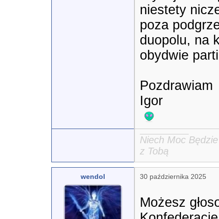
niestety nicze
poza podgrze
duopolu, na k
obydwie partie
Pozdrawiam

Igor

Niech Moc Będzie
z Tobą
wendol
30 października 2025
Możesz głoso
Konfederację 