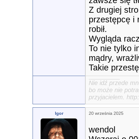
zawsze się tł
Z drugiej str
przestępcę i 
robił.

Wygląda racz
To nie tylko i
mądry, wrażliw
Takie przestę
Nie idź przede mn
bo może nie potraf
przyjacielem. htt
Igor
20 września 2025
wendol
