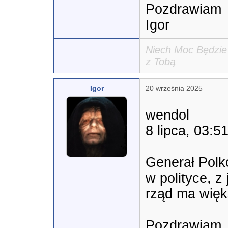
Pozdrawiam

Igor
Niech Moc Będzie
z Tobą
Igor
20 września 2025
wendol

8 lipca, 03:51
Generał Polko
w polityce, z 
rząd ma więk
Pozdrawiam
