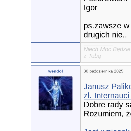
Igor

ps.zawsze w 
drugich nie..
Niech Moc Będzie
z Tobą
wendol
30 października 2025
Janusz Paliko
zł. Internauc

Dobre rady s
Rozumiem, że 