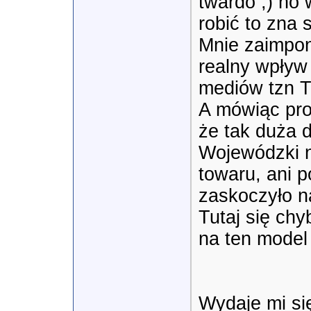
twardo ;) no
robić to zna s
Mnie zaimpono
realny wpływ
mediów tzn T
A mówiąc proś
że tak duża d
Wojewódzki n
towaru, ani p
zaskoczyło na
Tutaj się chy
na ten model
Wydaje mi się